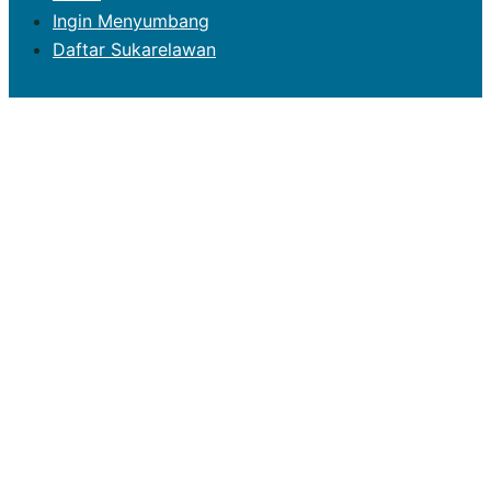
Ingin Menyumbang
Daftar Sukarelawan
Fuziah Salleh
P083 PARLIMEN KUANTAN
Close
menu
Utama
Profil
Kad Laporan
Laporan Prestasi di Parlimen
Aktiviti / Program
Kenyataan Media
Galeri