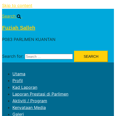
Skip to content
Search
Fuziah Salleh
P083 PARLIMEN KUANTAN
Search for:
Utama
Profil
Kad Laporan
Laporan Prestasi di Parlimen
Aktiviti / Program
Kenyataan Media
Galeri