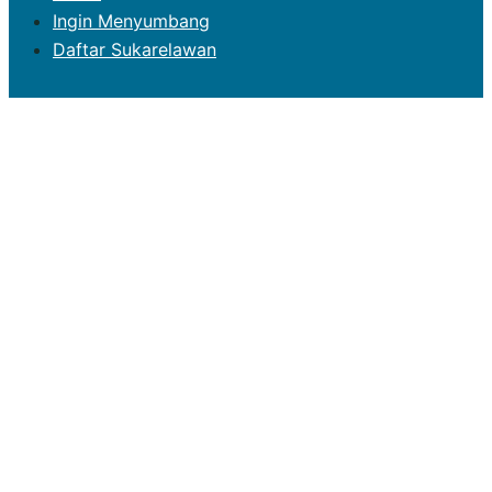
Ingin Menyumbang
Daftar Sukarelawan
Fuziah Salleh
P083 PARLIMEN KUANTAN
Close
menu
Utama
Profil
Kad Laporan
Laporan Prestasi di Parlimen
Aktiviti / Program
Kenyataan Media
Galeri