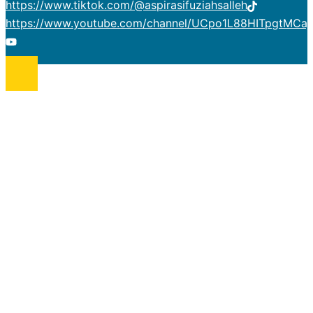
https://www.tiktok.com/@aspirasifuziahsalleh
https://www.youtube.com/channel/UCpo1L88HITpgtMCaj