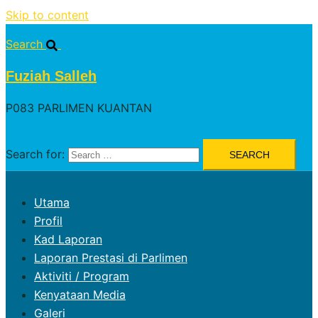
Skip to content
Search
Fuziah Salleh
P083 PARLIMEN KUANTAN
Search for:
Utama
Profil
Kad Laporan
Laporan Prestasi di Parlimen
Aktiviti / Program
Kenyataan Media
Galeri